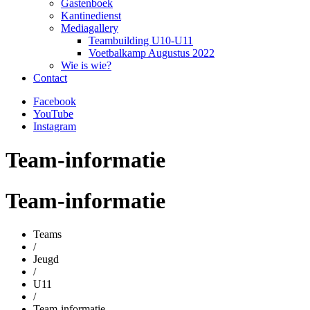
Gastenboek
Kantinedienst
Mediagallery
Teambuilding U10-U11
Voetbalkamp Augustus 2022
Wie is wie?
Contact
Facebook
YouTube
Instagram
Team-informatie
Team-informatie
Teams
/
Jeugd
/
U11
/
Team-informatie