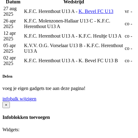
Datum
Wedstrijd
27 aug
K.F.C. Herenthout U13 A -
K. Bevel FC U13
vr
-
2025
26 apr
K.F.C. Molenzonen-Hallaar U13 C - K.F.C.
co
-
2025
Herenthout U13 A
12 apr
K.F.C. Herenthout U13 A - K.F.C. Heultje U13 A
co
-
2025
05 apr
K.V.V. O.G. Vorselaar U13 B - K.F.C. Herenthout
co
-
2025
U13 A
02 apr
K.F.C. Herenthout U13 A - K. Bevel FC U13 B
co
-
2025
Delen
voeg je eigen gadgets toe aan deze pagina!
infobalk wijzigen
×
Infoblokken toevoegen
Widgets: