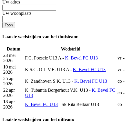
Uw adres
Uw woonplaats
Laatste wedstrijden van het thuisteam:
Datum
Wedstrijd
23 mei
F.C. Poesele U13 A -
K. Bevel FC U13
vr
-
2026
10 mei
K.S.C. O.L.V.E. U13 A -
K. Bevel FC U13
vr
-
2026
25 apr
K. Zandhoven S.K. U13 -
K. Bevel FC U13
co
-
2026
22 apr
K. Tubantia Borgerhout V.K. U13 -
K. Bevel FC
co
-
2026
U13
18 apr
K. Bevel FC U13
- Sk Rita Berlaar U13
co
-
2026
Laatste wedstrijden van het uitteam: