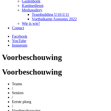
Gastenboek
Kantinedienst
Mediagallery
Teambuilding U10-U11
Voetbalkamp Augustus 2022
Wie is wie?
Contact
Facebook
YouTube
Instagram
Voorbeschouwing
Voorbeschouwing
Teams
/
Seniors
/
Eerste ploeg
/
Voorbeschouwing