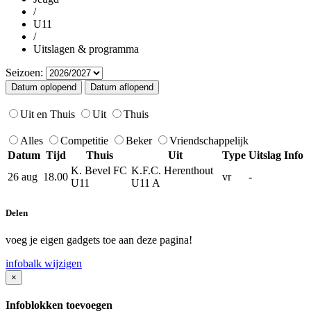
/
U11
/
Uitslagen & programma
Seizoen:
Uit en Thuis
Uit
Thuis
Alles
Competitie
Beker
Vriendschappelijk
Datum
Tijd
Thuis
Uit
Type
Uitslag
Info
K. Bevel FC
K.F.C. Herenthout
26 aug
18.00
vr
-
U11
U11 A
Delen
voeg je eigen gadgets toe aan deze pagina!
infobalk wijzigen
×
Infoblokken toevoegen