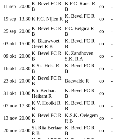
K. Bevel FC R
K.F.C. Ranst R
11 sep
20.00
co
-
B
B
K. Bevel FC R
19 sep
13.30
K.F.C. Nijlen R
co
-
B
K. Bevel FC R
F.C. Belgica R
25 sep
20.00
co
-
B
B
K. Blauwvoet
K. Bevel FC R
03 okt
15.00
co
-
Oevel R B
B
K. Bevel FC R
K. Zandhoven
09 okt
20.00
co
-
B
S.K. R A
K.Sk. Heist R
K. Bevel FC R
16 okt
20.30
co
-
B
B
K. Bevel FC R
23 okt
20.00
Bacwalde R
co
-
B
Kfc Berlaar-
K. Bevel FC R
31 okt
13.00
co
-
Heikant R
B
K.V. Hooikt R
K. Bevel FC R
07 nov
17.30
co
-
B
B
K. Bevel FC R
K.S.K. Oelegem
13 nov
20.00
co
-
B
R B
Sk Rita Berlaar
K. Bevel FC R
20 nov
20.00
co
-
R B
B