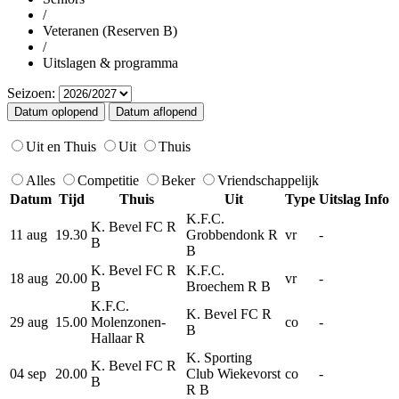
/
Veteranen (Reserven B)
/
Uitslagen & programma
Seizoen:
Uit en Thuis
Uit
Thuis
Alles
Competitie
Beker
Vriendschappelijk
Datum
Tijd
Thuis
Uit
Type
Uitslag
Info
K.F.C.
K. Bevel FC R
11 aug
19.30
Grobbendonk R
vr
-
B
B
K. Bevel FC R
K.F.C.
18 aug
20.00
vr
-
B
Broechem R B
K.F.C.
K. Bevel FC R
29 aug
15.00
Molenzonen-
co
-
B
Hallaar R
K. Sporting
K. Bevel FC R
04 sep
20.00
Club Wiekevorst
co
-
B
R B