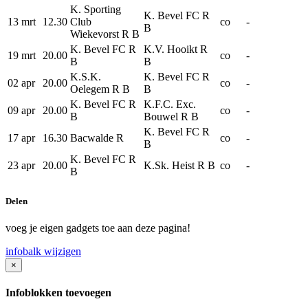
K. Sporting
K. Bevel FC R
13 mrt
12.30
Club
co
-
B
Wiekevorst R B
K. Bevel FC R
K.V. Hooikt R
19 mrt
20.00
co
-
B
B
K.S.K.
K. Bevel FC R
02 apr
20.00
co
-
Oelegem R B
B
K. Bevel FC R
K.F.C. Exc.
09 apr
20.00
co
-
B
Bouwel R B
K. Bevel FC R
17 apr
16.30
Bacwalde R
co
-
B
K. Bevel FC R
23 apr
20.00
K.Sk. Heist R B
co
-
B
Delen
voeg je eigen gadgets toe aan deze pagina!
infobalk wijzigen
×
Infoblokken toevoegen