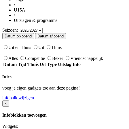
/
U15A
/
Uitslagen & programma
Seizoen:
Uit en Thuis
Uit
Thuis
Alles
Competitie
Beker
Vriendschappelijk
Datum
Tijd
Thuis
Uit
Type
Uitslag
Info
Delen
voeg je eigen gadgets toe aan deze pagina!
infobalk wijzigen
×
Infoblokken toevoegen
Widgets: