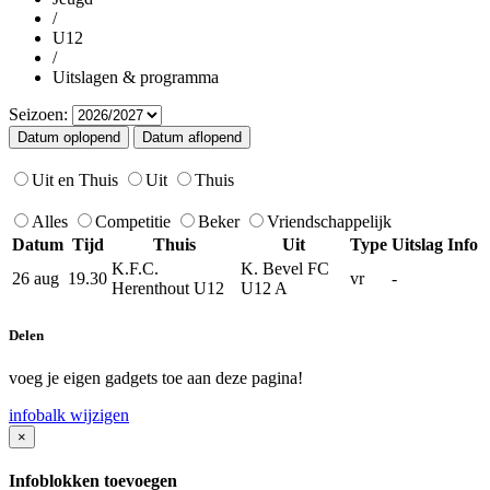
/
U12
/
Uitslagen & programma
Seizoen:
Uit en Thuis
Uit
Thuis
Alles
Competitie
Beker
Vriendschappelijk
Datum
Tijd
Thuis
Uit
Type
Uitslag
Info
K.F.C.
K. Bevel FC
26 aug
19.30
vr
-
Herenthout U12
U12 A
Delen
voeg je eigen gadgets toe aan deze pagina!
infobalk wijzigen
×
Infoblokken toevoegen