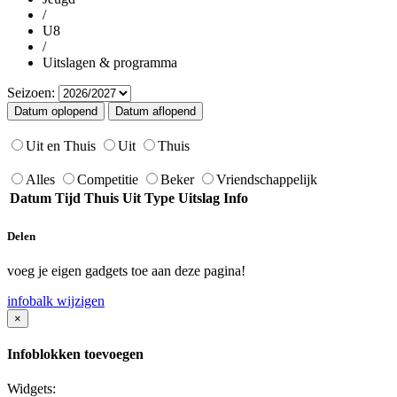
/
U8
/
Uitslagen & programma
Seizoen:
Uit en Thuis
Uit
Thuis
Alles
Competitie
Beker
Vriendschappelijk
Datum
Tijd
Thuis
Uit
Type
Uitslag
Info
Delen
voeg je eigen gadgets toe aan deze pagina!
infobalk wijzigen
×
Infoblokken toevoegen
Widgets: