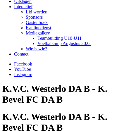
Uitslagen
Interactief
Lid worden
Sponsors
Gastenboek
Kantinedienst
Mediagallery
Teambuilding U10-U11
Voetbalkamp Augustus 2022
Wie is wie?
Contact
Facebook
YouTube
Instagram
K.V.C. Westerlo DA B - K.
Bevel FC DA B
K.V.C. Westerlo DA B - K.
Bevel FC DA B