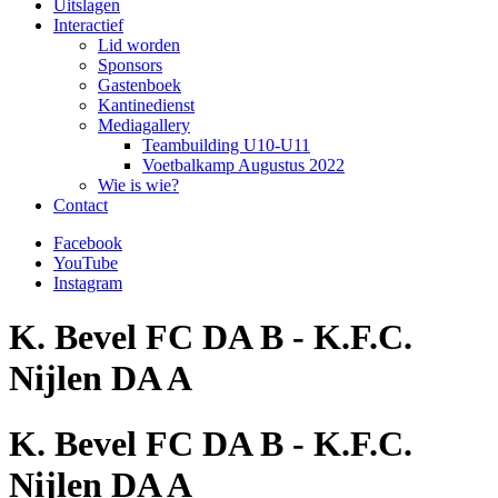
Uitslagen
Interactief
Lid worden
Sponsors
Gastenboek
Kantinedienst
Mediagallery
Teambuilding U10-U11
Voetbalkamp Augustus 2022
Wie is wie?
Contact
Facebook
YouTube
Instagram
K. Bevel FC DA B - K.F.C.
Nijlen DA A
K. Bevel FC DA B - K.F.C.
Nijlen DA A