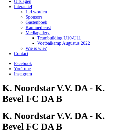
Uitslagen
Interactief
Lid worden
Sponsors
Gastenboek
Kantinedienst
Mediagallery
Teambuilding U10-U11
Voetbalkamp Augustus 2022
Wie is wie?
Contact
Facebook
YouTube
Instagram
K. Noordstar V.V. DA - K.
Bevel FC DA B
K. Noordstar V.V. DA - K.
Bevel FC DA B