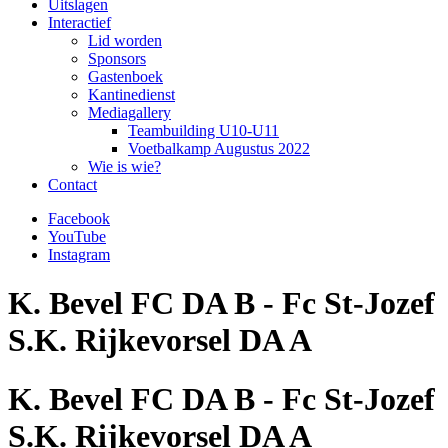
Uitslagen
Interactief
Lid worden
Sponsors
Gastenboek
Kantinedienst
Mediagallery
Teambuilding U10-U11
Voetbalkamp Augustus 2022
Wie is wie?
Contact
Facebook
YouTube
Instagram
K. Bevel FC DA B - Fc St-Jozef
S.K. Rijkevorsel DA A
K. Bevel FC DA B - Fc St-Jozef
S.K. Rijkevorsel DA A