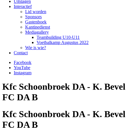
Uitslagen
Interactief
Lid worden
Sponsors
Gastenboek
Kantinedienst
Mediagallery
Teambuilding U10-U11
Voetbalkamp Augustus 2022
Wie is wie?
Contact
Facebook
YouTube
Instagram
Kfc Schoonbroek DA - K. Bevel
FC DA B
Kfc Schoonbroek DA - K. Bevel
FC DA B