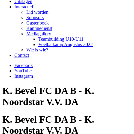
Uitslagen
Interactief
Lid worden
Sponsors
Gastenboek
Kantinedienst
Mediagallery
Teambuilding U10-U11
Voetbalkamp Augustus 2022
Wie is wie?
Contact
Facebook
YouTube
Instagram
K. Bevel FC DA B - K.
Noordstar V.V. DA
K. Bevel FC DA B - K.
Noordstar V.V. DA